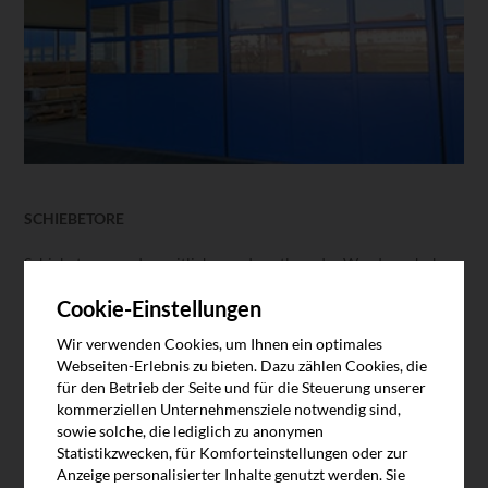
SCHIEBETORE
Schiebetore werden seitlich gerade entlang der Wand geschoben
und können eingesetzt werden, wenn rechts oder links vom Tor
Cookie-Einstellungen
ausreichend Platz vorhanden ist. Dafür bleibt der Raum an der
Decke unangetastet und im geöffneten Zustand steht kein
Wir verwenden Cookies, um Ihnen ein optimales
Flügelpaket in den Raum. Sie sind wartungsarm und
Webseiten-Erlebnis zu bieten. Dazu zählen Cookies, die
reparaturfreundlich und für viele Bereiche einsetzbar. Am Markt
für den Betrieb der Seite und für die Steuerung unserer
finden sich sowohl Schiebetore aus Stahl als auch Aluminium.
kommerziellen Unternehmensziele notwendig sind,
sowie solche, die lediglich zu anonymen
Statistikzwecken, für Komforteinstellungen oder zur
Mehr Informationen
Anzeige personalisierter Inhalte genutzt werden. Sie