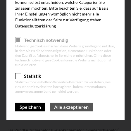
können selbst entscheiden, welche Kategorien Sie
zulassen möchten. Bitte beachten Sie, dass auf Basis
Ihrer Einstellungen womöglich nicht mehr alle
Funktionalitäten der Seite zur Verfügung stehen.
Datenschutzerklärung
Technisch notwendig
Notwendige Cookies machen diese Website grundlegend nutzbar,
in dem Sie zB die Seitennavigation, elementare Funktionen oder
den Zugriff auf abgesicherte Bereiche ermöglichen. Ohne diese
technisch notwendigen Cookies kann die Website nicht optimal
funktionieren.
Statistik
Statistik-Cookies helfen Webseiten-Besitzern zu verstehen, wie
Besucher mit Webseiten interagieren, indem Informationen
anonym gesammelt und gemeldet werden.
Speichern
Alle akzeptieren
RUNDLAUF-SCHIEBETORE
Das Rundlaufschiebetor (Gelenkschiebetor, Gliederschiebetor)