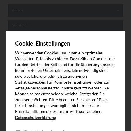
Anrede
Anrede
Vorname
Nachname
Cookie-Einstellungen
Wir verwenden Cookies, um Ihnen ein optimales
Firma
Webseiten-Erlebnis zu bieten. Dazu zählen Cookies, die
für den Betrieb der Seite und für die Steuerung unserer
kommerziellen Unternehmensziele notwendig sind,
E-Mail *
sowie solche, die lediglich zu anonymen
Statistikzwecken, für Komforteinstellungen oder zur
Kundengruppen *
Kundengruppen *
Anzeige personalisierter Inhalte genutzt werden. Sie
können selbst entscheiden, welche Kategorien Sie
zulassen möchten. Bitte beachten Sie, dass auf Basis
Ich möchte über folgende Torbereiche informiert werden: *
Ihrer Einstellungen womöglich nicht mehr alle
Garagentore
Funktionalitäten der Seite zur Verfügung stehen.
Datenschutzerklärung
Industrietore
Logistiktore