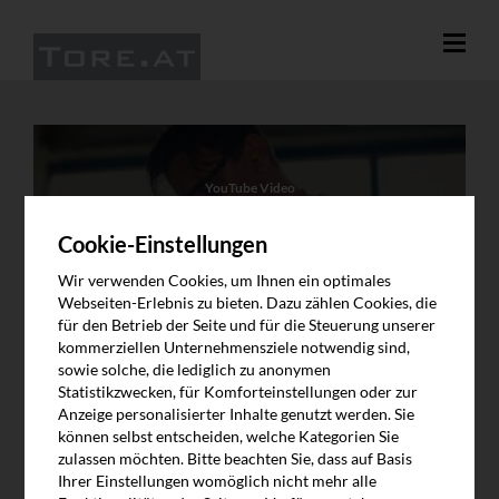
YouTube Video
An dieser Stelle wird eine Video von YouTube angezeigt, sobald Sie
zustimmen. Das Video lädt Inhalte von Google. Weitere
Cookie-Einstellungen
Information finden Sie in unserer Datenschutzerklärung.
Wir verwenden Cookies, um Ihnen ein optimales
Video abspielen
Webseiten-Erlebnis zu bieten. Dazu zählen Cookies, die
für den Betrieb der Seite und für die Steuerung unserer
kommerziellen Unternehmensziele notwendig sind,
sowie solche, die lediglich zu anonymen
Statistikzwecken, für Komforteinstellungen oder zur
Anzeige personalisierter Inhalte genutzt werden. Sie
können selbst entscheiden, welche Kategorien Sie
zulassen möchten. Bitte beachten Sie, dass auf Basis
Ihrer Einstellungen womöglich nicht mehr alle
SCHNEIDER TORSYSTEME - DESIGN MIT