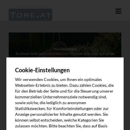
YouTube Video
An dieser Stelle wird eine Video von YouTube angezeigt, sobald Sie
zustimmen. Das Video lädt Inhalte von Google. Weitere
Information finden Sie in unserer Datenschutzerklärung.
Cookie-Einstellungen
Video abspielen
Wir verwenden Cookies, um Ihnen ein optimales
Webseiten-Erlebnis zu bieten. Dazu zählen Cookies, die
für den Betrieb der Seite und für die Steuerung unserer
kommerziellen Unternehmensziele notwendig sind,
sowie solche, die lediglich zu anonymen
Statistikzwecken, für Komforteinstellungen oder zur
Anzeige personalisierter Inhalte genutzt werden. Sie
können selbst entscheiden, welche Kategorien Sie
LINDPOINTNER TORSYSTEME | DAS TOR
zulassen möchten. Bitte beachten Sie, dass auf Basis