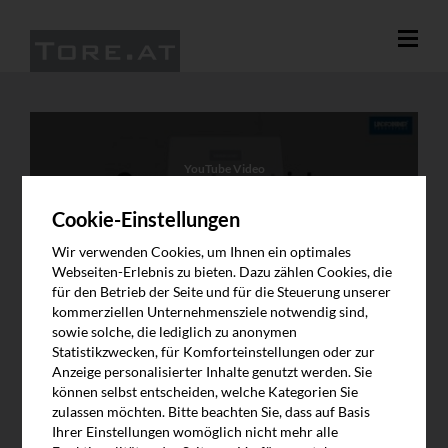
YouTube Video
An dieser Stelle wird eine Video von YouTube angezeigt, sobald Sie
zustimmen. Das Video lädt Inhalte von Google. Weitere
Cookie-Einstellungen
Information finden Sie in unserer Datenschutzerklärung.
Wir verwenden Cookies, um Ihnen ein optimales
Video abspielen
Webseiten-Erlebnis zu bieten. Dazu zählen Cookies, die
für den Betrieb der Seite und für die Steuerung unserer
kommerziellen Unternehmensziele notwendig sind,
sowie solche, die lediglich zu anonymen
Statistikzwecken, für Komforteinstellungen oder zur
Anzeige personalisierter Inhalte genutzt werden. Sie
können selbst entscheiden, welche Kategorien Sie
zulassen möchten. Bitte beachten Sie, dass auf Basis
Ihrer Einstellungen womöglich nicht mehr alle
LINDPOINTNER ANTRIEB | WHITE 1000 -