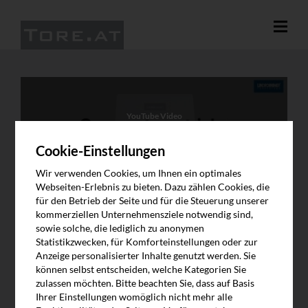
YouTube Video
An dieser Stelle wird eine Video von YouTube angezeigt, sobald Sie
zustimmen. Das Video lädt Inhalte von Google. Weitere
Cookie-Einstellungen
Information finden Sie in unserer Datenschutzerklärung.
Wir verwenden Cookies, um Ihnen ein optimales
Video abspielen
Webseiten-Erlebnis zu bieten. Dazu zählen Cookies, die
für den Betrieb der Seite und für die Steuerung unserer
kommerziellen Unternehmensziele notwendig sind,
sowie solche, die lediglich zu anonymen
Statistikzwecken, für Komforteinstellungen oder zur
Anzeige personalisierter Inhalte genutzt werden. Sie
können selbst entscheiden, welche Kategorien Sie
zulassen möchten. Bitte beachten Sie, dass auf Basis
Ihrer Einstellungen womöglich nicht mehr alle
LINDPOINTNER ANTRIEB | WHITE 1000 -