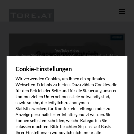
YouTube Video
An dieser Stelle wird eine Video von YouTube angezeigt, sobald Sie
zustimmen. Das Video lädt Inhalte von Google. Weitere
Information finden Sie in unserer Datenschutzerklärung.
Cookie-Einstellungen
Video abspielen
Wir verwenden Cookies, um Ihnen ein optimales
Webseiten-Erlebnis zu bieten. Dazu zählen Cookies, die
für den Betrieb der Seite und für die Steuerung unserer
kommerziellen Unternehmensziele notwendig sind,
sowie solche, die lediglich zu anonymen
Statistikzwecken, für Komforteinstellungen oder zur
Anzeige personalisierter Inhalte genutzt werden. Sie
können selbst entscheiden, welche Kategorien Sie
zulassen möchten. Bitte beachten Sie, dass auf Basis
LINDPOINTNER ANTRIEB | BLACK 1000 -
Ihrer Einstellungen womöglich nicht mehr alle