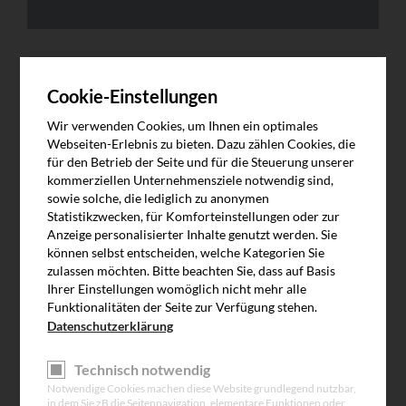
Cookie-Einstellungen
Wir verwenden Cookies, um Ihnen ein optimales
Webseiten-Erlebnis zu bieten. Dazu zählen Cookies, die
Zulässige Dateierweiterungen: png, gif, jpg, pdf
für den Betrieb der Seite und für die Steuerung unserer
Um eine rasche Bearbeitung Ihrer Anfrage zu gewährleisten,
kommerziellen Unternehmensziele notwendig sind,
bitten wir Sie ein Bild Ihres Typenschildes, Ihres Tores, des
sowie solche, die lediglich zu anonymen
aufgetretenen Schadens oder sonstige ergänzende Infos
Statistikzwecken, für Komforteinstellungen oder zur
mitzusenden.
Anzeige personalisierter Inhalte genutzt werden. Sie
können selbst entscheiden, welche Kategorien Sie
zulassen möchten. Bitte beachten Sie, dass auf Basis
Ihrer Einstellungen womöglich nicht mehr alle
Funktionalitäten der Seite zur Verfügung stehen.
Datenschutzerklärung
Kundennummer
Technisch notwendig
Notwendige Cookies machen diese Website grundlegend nutzbar,
Anrede
*
Anrede *
in dem Sie zB die Seitennavigation, elementare Funktionen oder