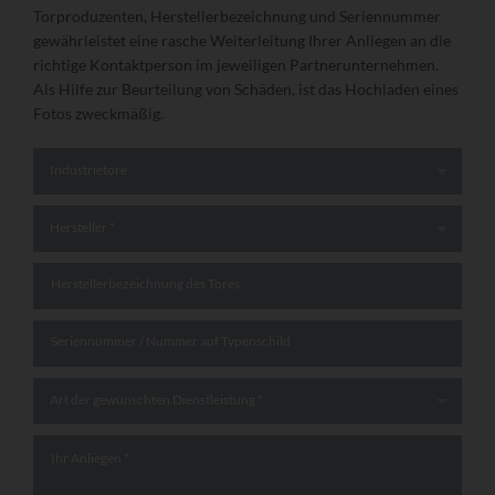
Torproduzenten, Herstellerbezeichnung und Seriennummer
gewährleistet eine rasche Weiterleitung Ihrer Anliegen an die
richtige Kontaktperson im jeweiligen Partnerunternehmen.
Als Hilfe zur Beurteilung von Schäden, ist das Hochladen eines
Fotos zweckmäßig.
Art des Tores
*
Industrietore
Hersteller
*
Hersteller *
Herstellerbezeichnung des Tores
Seriennummer / Nummer auf Typenschild
Art der gewünschten Dienstleistung
*
Art der gewünschten Dienstleistung *
Ihr Anliegen
*