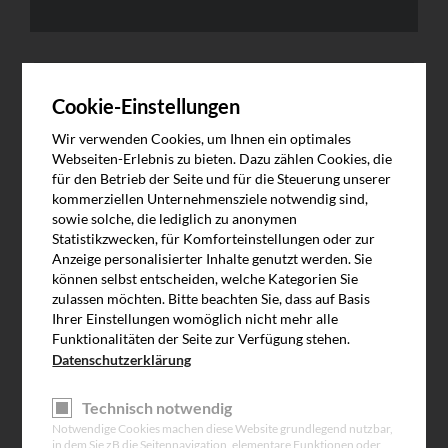
Cookie-Einstellungen
Wir verwenden Cookies, um Ihnen ein optimales
Webseiten-Erlebnis zu bieten. Dazu zählen Cookies, die
Zulässige Dateierweiterungen: png, gif, jpg, pdf
für den Betrieb der Seite und für die Steuerung unserer
Um eine rasche Bearbeitung Ihrer Anfrage zu gewährleisten,
kommerziellen Unternehmensziele notwendig sind,
bitten wir Sie ein Bild Ihres Typenschildes, Ihres Tores, des
sowie solche, die lediglich zu anonymen
aufgetretenen Schadens oder sonstige ergänzende Infos
Statistikzwecken, für Komforteinstellungen oder zur
mitzusenden.
Anzeige personalisierter Inhalte genutzt werden. Sie
können selbst entscheiden, welche Kategorien Sie
zulassen möchten. Bitte beachten Sie, dass auf Basis
Ihrer Einstellungen womöglich nicht mehr alle
Funktionalitäten der Seite zur Verfügung stehen.
Datenschutzerklärung
Kundennummer
Technisch notwendig
Notwendige Cookies machen diese Website grundlegend nutzbar,
Anrede
*
Anrede *
in dem Sie zB die Seitennavigation, elementare Funktionen oder