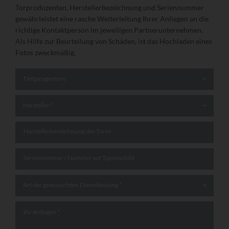
Torproduzenten, Herstellerbezeichnung und Seriennummer
gewährleistet eine rasche Weiterleitung Ihrer Anliegen an die
richtige Kontaktperson im jeweiligen Partnerunternehmen.
Als Hilfe zur Beurteilung von Schäden, ist das Hochladen eines
Fotos zweckmäßig.
Art des Tores
*
Tiefgaragentore
Hersteller
*
Hersteller *
Herstellerbezeichnung des Tores
Seriennummer / Nummer auf Typenschild
Art der gewünschten Dienstleistung
*
Art der gewünschten Dienstleistung *
Ihr Anliegen
*